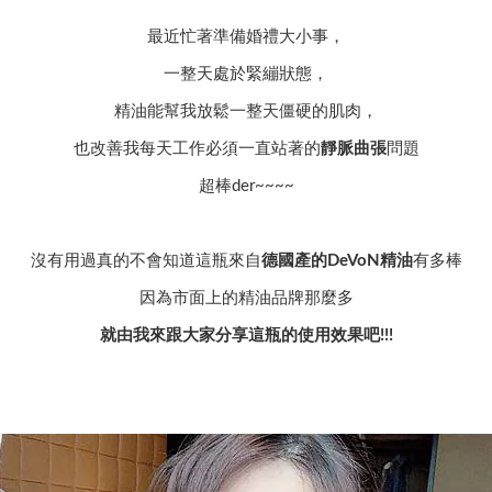
最近忙著準備婚禮大小事，
一整天處於緊繃狀態，
精油能幫我放鬆一整天僵硬的肌肉，
也改善我每天工作必須一直站著的
靜脈曲張
問題
超棒der~~~~
沒有用過真的不會知道這瓶來自
德國產的DeVoN精油
有多棒
因為市面上的精油品牌那麼多
就由我來跟大家分享這瓶的使用效果吧!!!