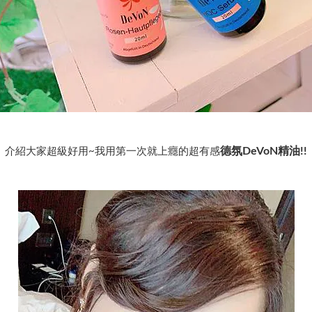
德氛DeVoN精油
!!
介紹大家超級好用~我用第一次就上癮的超有感