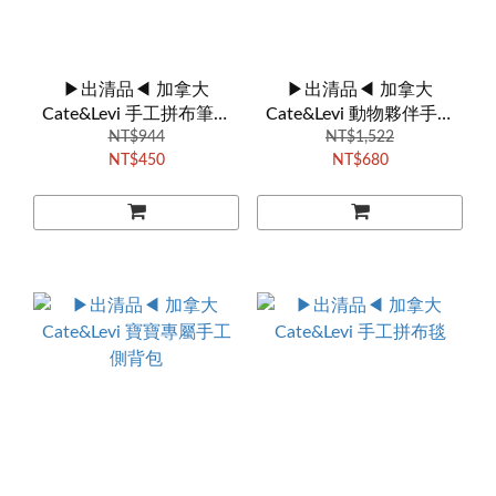
▶出清品◀ 加拿大
▶出清品◀ 加拿大
Cate&Levi 手工拼布筆袋
Cate&Levi 動物夥伴手工
（內附單盒12彩色鉛筆,單
NT$944
NT$1,522
後背包
NT$450
NT$680
本螺旋裝訂速寫本）