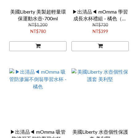
美國Liberty 美製超輕量環
▶出清品◀ mOmma 學習
保運動水壺-700ml
成長水杯禮組 - 橘色（無
NT$1,200
盒裝新品）
NT$730
NT$780
NT$399
▶出清品◀ mOmma 吸管
美國Liberty 水壺個性保護