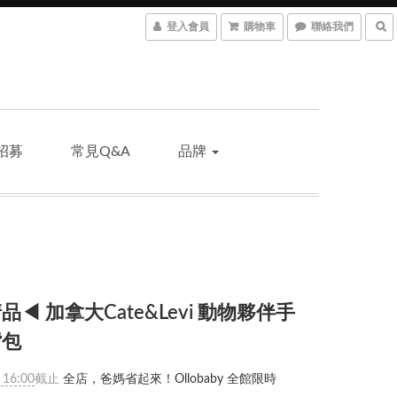
登入會員
購物車
聯絡我們
招募
常見Q&A
品牌
品◀ 加拿大Cate&Levi 動物夥伴手
背包
 16:00
截止
全店，爸媽省起來！Ollobaby 全館限時