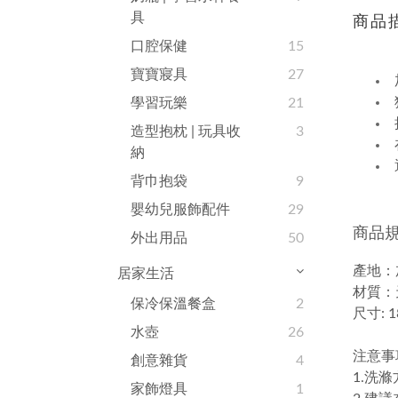
具
商品
口腔保健
15
寶寶寢具
27
學習玩樂
21
造型抱枕 | 玩具收
3
納
背巾抱袋
9
嬰幼兒服飾配件
29
商品
外出用品
50
產地：
居家生活
材質：
保冷保溫餐盒
2
尺寸: 1
水壺
26
注意事
創意雜貨
4
1.洗
家飾燈具
1