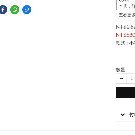
88 折
全店，訂
查看更
NT$1,5
NT$68
款式
: 
數量
付