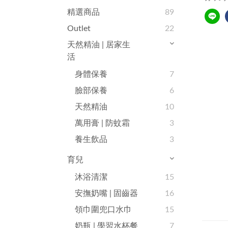
精選商品
89
Outlet
22
天然精油 | 居家生
活
身體保養
7
臉部保養
6
天然精油
10
萬用膏 | 防蚊霜
3
養生飲品
3
育兒
沐浴清潔
15
安撫奶嘴 | 固齒器
16
領巾圍兜口水巾
15
奶瓶 | 學習水杯餐
7