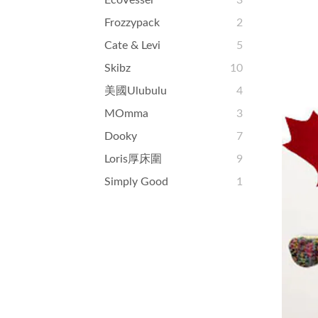
EcoVessel
3
Frozzypack
2
Cate & Levi
5
Skibz
10
美國ulubulu
4
MOmma
3
Dooky
7
Loris厚床圍
9
Simply Good
1