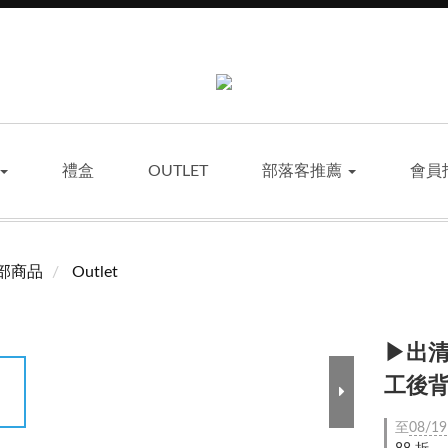
禮盒
OUTLET
部落客推薦
會員
部商品
Outlet
▶出清
工後
至
08/19