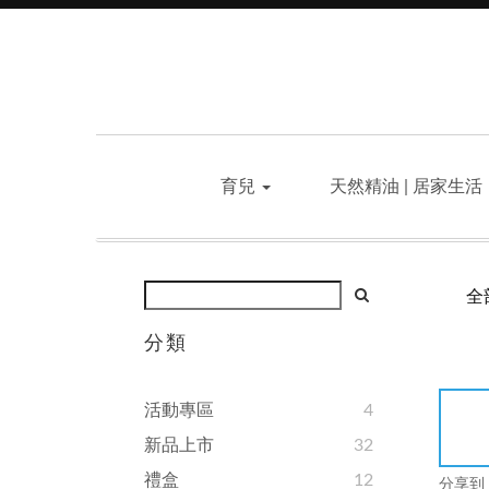
育兒
天然精油 | 居家生活
全
分類
活動專區
4
新品上市
32
禮盒
12
分享到