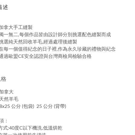
描述
加拿大手工縫製
獨一無二,每個作品皆由設計師分別挑選配色縫製而成
挑選純天然回收羊毛,經過處理後縫製
在每一個值得紀念的日子裡,作為永久珍藏的禮物與紀念
通過歐盟CE安全認證與台灣商檢局檢驗合格
規格
加拿大
天然羊毛
8x25 公分 (包袋) 25 公分 (背帶)
項：
滌方式:40度C以下機洗,低溫烘乾