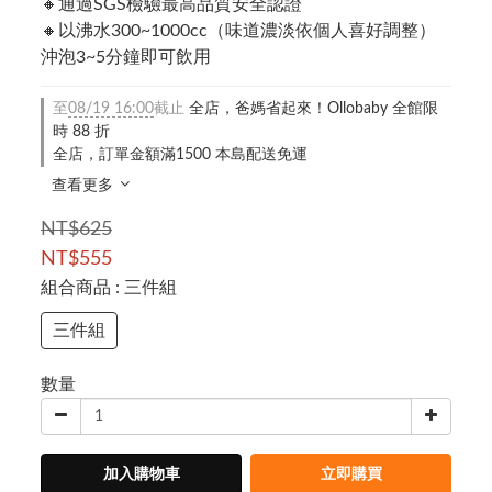
🔸通過SGS檢驗最高品質安全認證
🔸以沸水300~1000cc（味道濃淡依個人喜好調整）
沖泡3~5分鐘即可飲用
至
08/19 16:00
截止
全店，爸媽省起來！Ollobaby 全館限
時 88 折
全店，訂單金額滿1500 本島配送免運
查看更多
NT$625
NT$555
組合商品
: 三件組
三件組
數量
加入購物車
立即購買