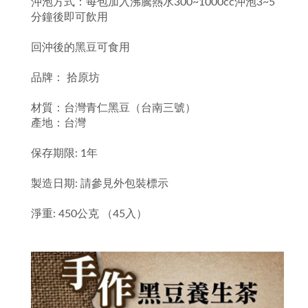
沖泡方式：每包加入沸騰熱水300~1000cc沖泡3~5
分鐘後即可飲用
回沖後的黑豆可食用
品牌： 拾原坊
材質：台灣青仁黑豆（台南三號）
產地：台灣
保存期限: 1年
製造日期: 請參見外包裝標示
淨重: 450公克 （45入）