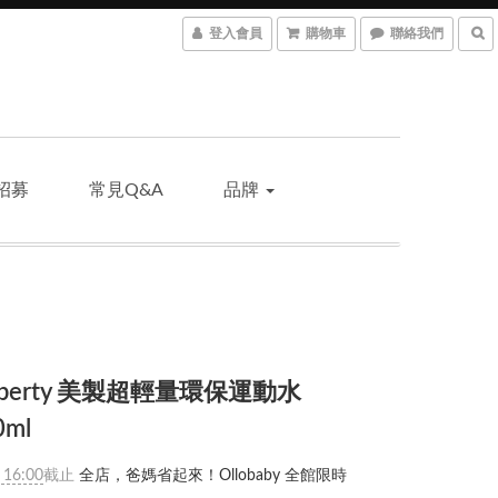
登入會員
購物車
聯絡我們
招募
常見Q&A
品牌
iberty 美製超輕量環保運動水
0ml
 16:00
截止
全店，爸媽省起來！Ollobaby 全館限時