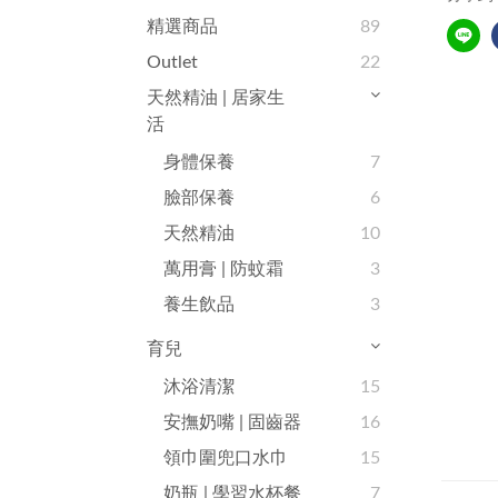
精選商品
89
Outlet
22
天然精油 | 居家生
活
身體保養
7
臉部保養
6
天然精油
10
萬用膏 | 防蚊霜
3
養生飲品
3
育兒
沐浴清潔
15
安撫奶嘴 | 固齒器
16
領巾圍兜口水巾
15
奶瓶 | 學習水杯餐
7