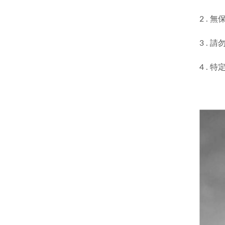
2 .
3 .
4 .