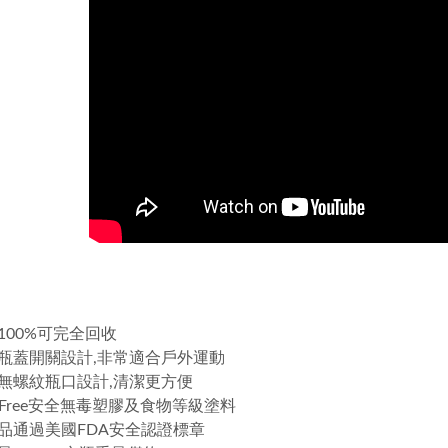
質100%可完全回收
利瓶蓋開關設計,非常適合戶外運動
口無螺紋瓶口設計,清潔更方便
A Free安全無毒塑膠及食物等級塗料
產品通過美國FDA安全認證標章