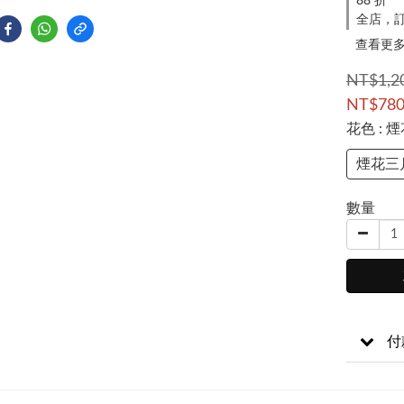
88 折
全店，訂
查看更
NT$1,2
NT$78
花色
: 
煙花三
數量
付