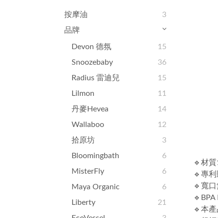
按摩油
3
品牌
Devon 德氛
15
Snoozebaby
36
Radius 雷迪兒
15
Lilmon
11
丹麥Hevea
14
Wallaboo
12
拾原坊
3
Bloomingbath
6
🔹材
MisterFly
6
🔹專
🔹寬
Maya Organic
6
🔹BP
Liberty
21
🔹本