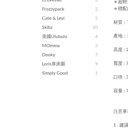
EcoVessel
3
🔹超輕
🔹標
Frozzypack
2
Cate & Levi
5
材質：
Skibz
10
產地：
美國ulubulu
4
MOmma
3
高度 : 
Dooky
7
寬度 :
Loris厚床圍
9
Simply Good
1
口徑 : 
容量 : 
注意事
1 .