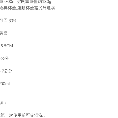
量-700ml空瓶重量僅約180g
配經典杯蓋,運動杯蓋需另外選購
可回收鋁
美國
25.5CM
 7公分
3.7公分
700ml
項：
 建議第一次使用前可先清洗 。