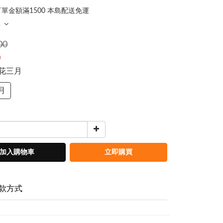
單金額滿1500 本島配送免運
多
00
0
煙花三月
月
加入購物車
立即購買
款方式