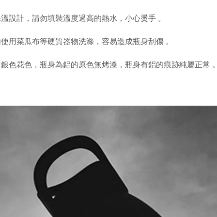
 無保溫設計，請勿填裝溫度過高的熱水，小心燙手 。
 請勿使用菜瓜布等硬質器物洗滌，容易造成瓶身刮傷 。
 特定銀色花色，瓶身為鋁的原色無烤漆，瓶身有鋁的痕跡純屬正常 