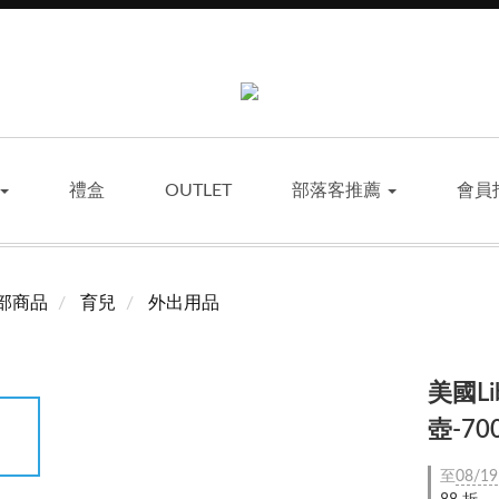
禮盒
OUTLET
部落客推薦
會員
部商品
育兒
外出用品
美國L
壺-70
至
08/19