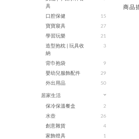
具
商品
口腔保健
15
寶寶寢具
27
學習玩樂
21
造型抱枕 | 玩具收
3
納
背巾抱袋
9
嬰幼兒服飾配件
29
外出用品
50
居家生活
保冷保溫餐盒
2
水壺
26
創意雜貨
4
家飾燈具
1