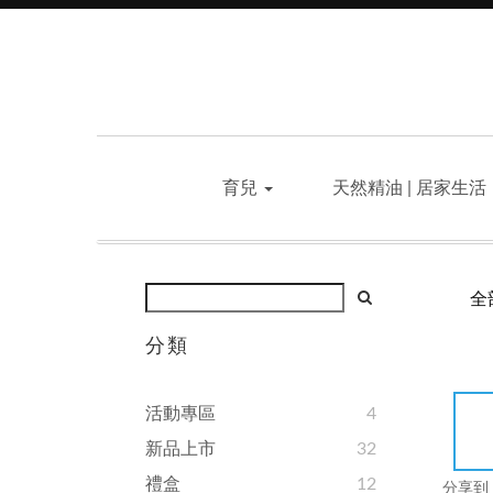
育兒
天然精油 | 居家生活
全
分類
活動專區
4
新品上市
32
禮盒
12
分享到