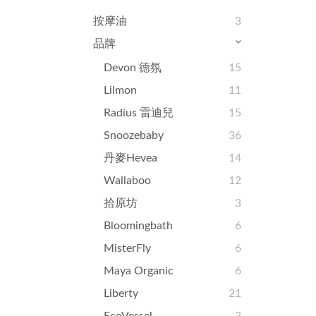
按摩油
3
品牌
Devon 德氛
15
Lilmon
11
Radius 雷迪兒
15
Snoozebaby
36
丹麥Hevea
14
Wallaboo
12
拾原坊
3
Bloomingbath
6
MisterFly
6
Maya Organic
6
Liberty
21