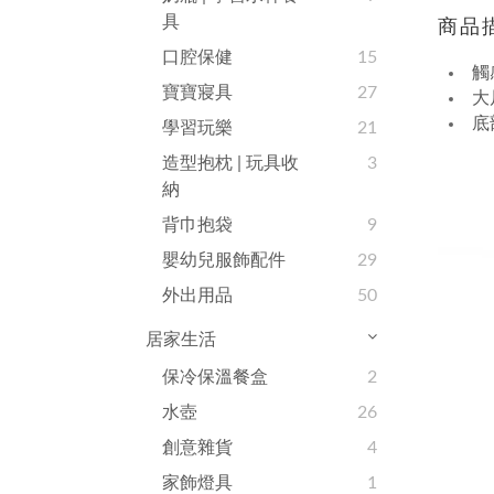
具
商品
口腔保健
15
觸
寶寶寢具
27
大
底
學習玩樂
21
造型抱枕 | 玩具收
3
納
背巾抱袋
9
嬰幼兒服飾配件
29
外出用品
50
居家生活
保冷保溫餐盒
2
水壺
26
創意雜貨
4
家飾燈具
1