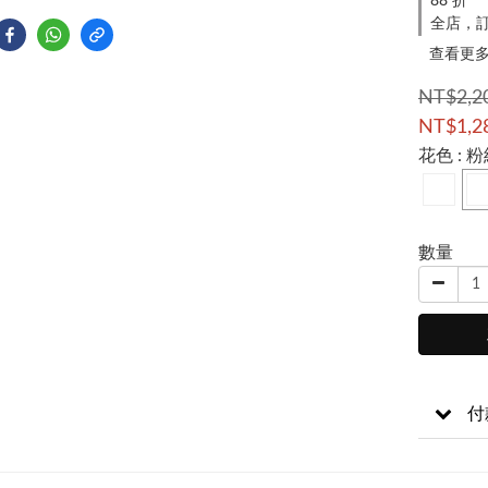
88 折
全店，訂
查看更
NT$2,2
NT$1,2
花色
: 
數量
付