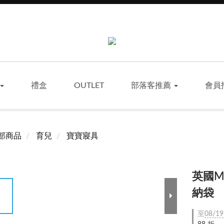
禮盒
OUTLET
部落客推薦
會員
部商品
育兒
寶寶寢具
英國M
納袋
至
08/19