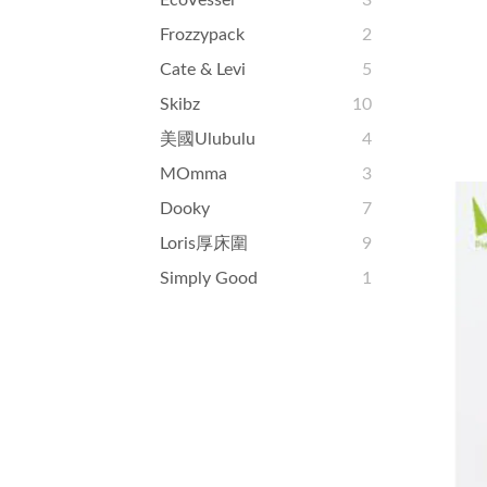
EcoVessel
3
Frozzypack
2
Cate & Levi
5
Skibz
10
美國ulubulu
4
MOmma
3
Dooky
7
Loris厚床圍
9
Simply Good
1