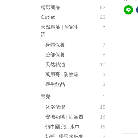
精選商品
89
Outlet
22
天然精油 | 居家生
活
身體保養
7
臉部保養
6
天然精油
10
萬用膏 | 防蚊霜
3
養生飲品
3
育兒
沐浴清潔
15
安撫奶嘴 | 固齒器
16
領巾圍兜口水巾
15
奶瓶 | 學習水杯餐
7