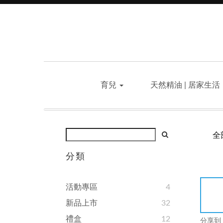
育兒
天然精油 | 居家生活
全
分類
活動專區
4
新品上市
32
禮盒
12
分享到