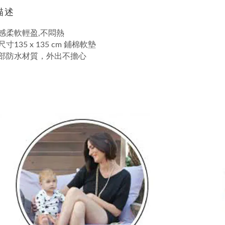
描述
感柔軟輕盈,不悶熱
尺寸135 x 135 cm 鋪棉軟墊
部防水材質，外出不擔心