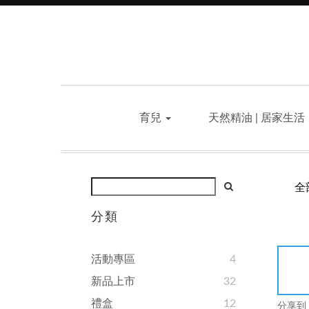
育兒
天然精油 | 居家生活
全
分類
活動專區
4
新品上市
32
禮盒
12
分享到