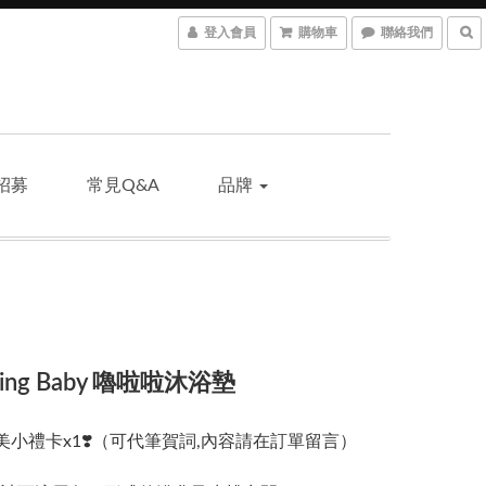
登入會員
購物車
聯絡我們
招募
常見Q&A
品牌
ming Baby 嚕啦啦沐浴墊
精美小禮卡x1❣️（可代筆賀詞,內容請在訂單留言）