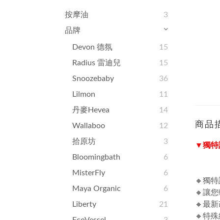
按摩油
3
品牌
Devon 德氛
15
Radius 雷迪兒
15
Snoozebaby
36
Lilmon
11
丹麥Hevea
14
商品
Wallaboo
12
拾原坊
3
▼獨特
Bloomingbath
6
MisterFly
6
🔸獨
Maya Organic
6
🔸讓
Liberty
21
🔸最
🔸特