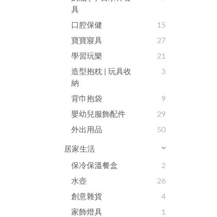
具
口腔保健
15
寶寶寢具
27
學習玩樂
21
造型抱枕 | 玩具收
3
納
背巾抱袋
9
嬰幼兒服飾配件
29
外出用品
50
居家生活
保冷保溫餐盒
2
水壺
26
創意雜貨
4
家飾燈具
1