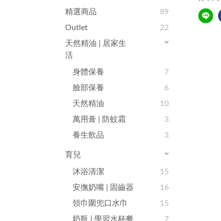
精選商品
89
Outlet
22
天然精油 | 居家生
活
身體保養
7
臉部保養
6
天然精油
10
萬用膏 | 防蚊霜
3
養生飲品
3
育兒
沐浴清潔
15
安撫奶嘴 | 固齒器
16
領巾圍兜口水巾
15
奶瓶 | 學習水杯餐
7