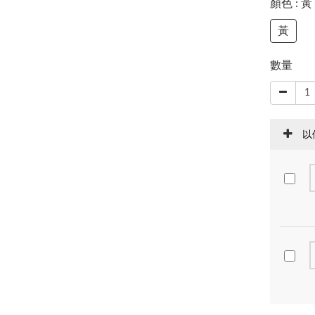
顏色
: 黃
黃
數量
以