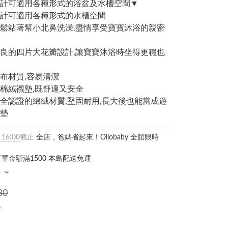
計可適用各種形式的浴盆及水槽空間▼
設計可適用各種形式的水槽空間
輕鬆站著幫小北鼻洗澡,盡情享受寶寶沐浴的親密
改良的四片大花瓣設計,讓寶寶沐浴時坐得更穩也
網布材質,容易清潔
軟棉絨襯墊,既舒適又安全
安全認證的綿絨材質,堅固耐用,長大後也能當成遊
墊
 16:00
截止
全店，爸媽省起來！Ollobaby 全館限時
單金額滿1500 本島配送免運
多
30
6