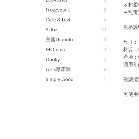
EcoVessel
3
🔸超
Frozzypack
2
🔸無
Cate & Levi
5
規格說
Skibz
10
美國ulubulu
4
尺寸：直
MOmma
3
材質：
產地：
Dooky
7
適用年
Loris厚床圍
9
Simply Good
1
建議清
可使用