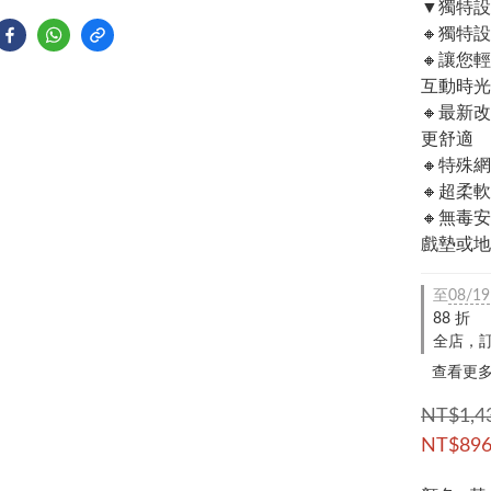
▼獨特設
🔸獨特
🔸讓您
互動時光
🔸最新
更舒適
🔸特殊
🔸超柔
🔸無毒
戲墊或地
至
08/19
88 折
全店，訂
查看更
NT$1,4
NT$89