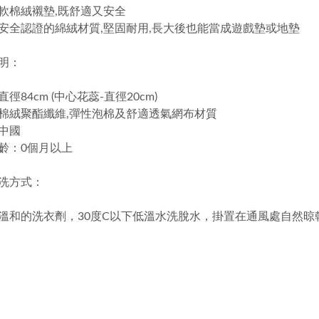
柔軟棉絨襯墊,既舒適又安全
毒安全認證的綿絨材質,堅固耐用,長大後也能當成遊戲墊或地墊
明：
徑84cm (中心花蕊-直徑20cm)
棉絨聚酯纖維,彈性泡棉及舒適透氣網布材質
中國
齡：0個月以上
洗方式：
溫和的洗衣劑，30度C以下低溫水洗脫水，掛置在通風處自然晾